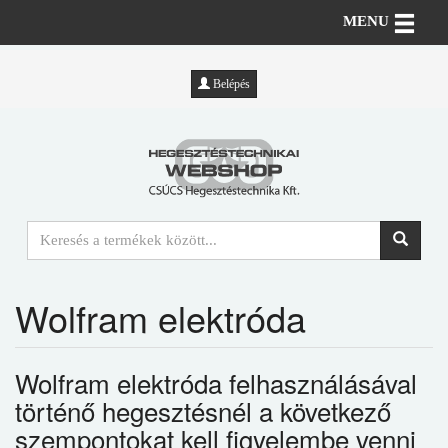
Toggle n
MENU
Belépés
Wolfram elektróda
Wolfram elektróda felhasználásával
történő hegesztésnél a következő
szempontokat kell figyelembe venni