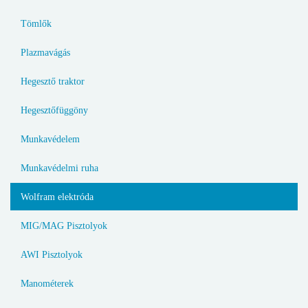
Tömlők
Plazmavágás
Hegesztő traktor
Hegesztőfüggöny
Munkavédelem
Munkavédelmi ruha
Wolfram elektróda
MIG/MAG Pisztolyok
AWI Pisztolyok
Manométerek