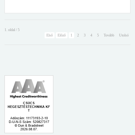
1. oldal / 5
Első
Előző
1
2
3
4
5
Tovább
Utolsó