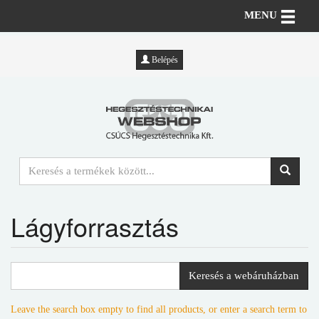
Toggle n
MENU
Belépés
Lágyforrasztás
Keresés a webáruházban
Leave the search box empty to find all products, or enter a search term to