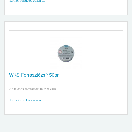
Termék részletes adatai …
WKS Forrasztózsír 50gr.
Ááltalános forrasztási munkákhoz.
Termék részletes adatai …