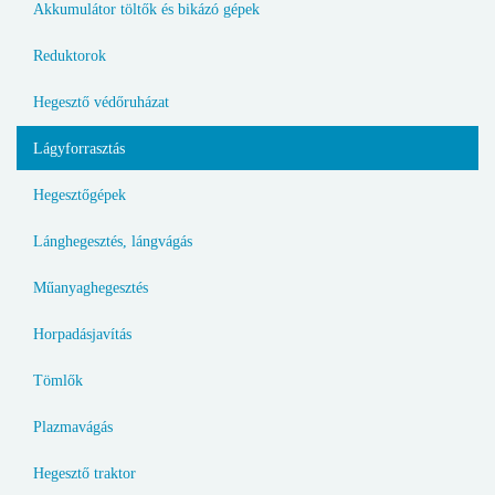
Akkumulátor töltők és bikázó gépek
Reduktorok
Hegesztő védőruházat
Lágyforrasztás
Hegesztőgépek
Lánghegesztés, lángvágás
Műanyaghegesztés
Horpadásjavítás
Tömlők
Plazmavágás
Hegesztő traktor