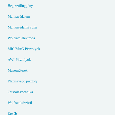
Hegesztőfüggöny
Munkavédelem
Munkavédelmi ruha
Wolfram elektróda
MIG/MAG Pisztolyok
AWI Pisztolyok
Manométerek
Plazmavágó pisztoly
Csiszolástechnika
Wolframköszörű
Egyéb